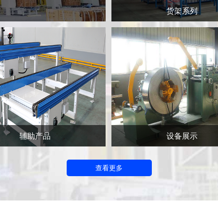
货架系列
辅助产品
设备展示
查看更多