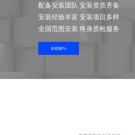
配备安装团队 安装资质齐备
安装经验丰富 安装项目多样
全国范围安装 终身质检服务
在线预约+