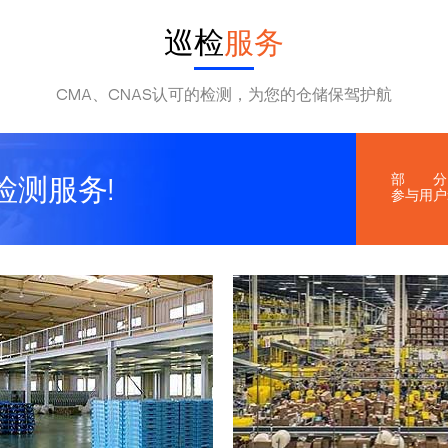
巡检
服务
CMA、CNAS认可的检测，为您的仓储保驾护航
部 分
检测服务!
参与用户