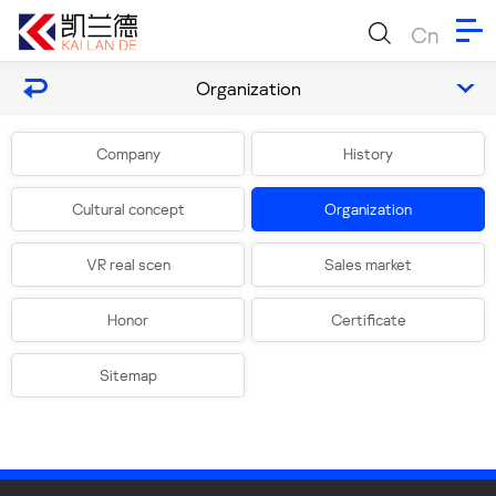
Cn
Organization
Company
History
Cultural concept
Organization
VR real scen
Sales market
Honor
Certificate
Sitemap