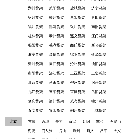
湖州货架
咸阳货架
盐城货架
济宁货架
扬州货架
赣州货架
阜阳货架
唐山货架
镇江货架
邯郸货架
银川货架
南阳货架
桂林货架
泰州货架
遵义货架
江门货架
揭阳货架
芜湖货架
商丘货架
新乡货架
淮安货架
淄博货架
绵阳货架
菏泽货架
漳州货架
周口货架
沧州货架
信阳货架
衡阳货架
湛江货架
三亚货架
上饶货架
邢台货架
莆田货架
柳州货架
宿迁货架
九江货架
襄阳货架
宜昌货架
岳阳货架
肇庆货架
滁州货架
威海货架
德州货架
泰安货架
安阳货架
荆州货架
运城货架
北京
东城
西城
崇文
宣武
朝阳
丰台
石景山
海淀
门头沟
房山
通州
顺义
昌平
大兴