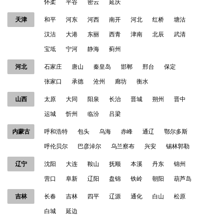
怀柔
平谷
密云
延庆
天津
和平
河东
河西
南开
河北
红桥
塘沽
汉沽
大港
东丽
西青
津南
北辰
武清
宝坻
宁河
静海
蓟州
河北
石家庄
唐山
秦皇岛
邯郸
邢台
保定
张家口
承德
沧州
廊坊
衡水
山西
太原
大同
阳泉
长治
晋城
朔州
晋中
运城
忻州
临汾
吕梁
内蒙古
呼和浩特
包头
乌海
赤峰
通辽
鄂尔多斯
呼伦贝尔
巴彦淖尔
乌兰察布
兴安
锡林郭勒
辽宁
沈阳
大连
鞍山
抚顺
本溪
丹东
锦州
营口
阜新
辽阳
盘锦
铁岭
朝阳
葫芦岛
吉林
长春
吉林
四平
辽源
通化
白山
松原
白城
延边