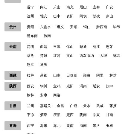
遂宁
内江
乐山
南充
眉山
宜宾
广安
达州
雅安
巴中
资阳
阿坝
甘孜
凉山
贵州
贵阳
六盘水
遵义
安顺
铜仁
黔西南
毕节
黔东南
黔南
云南
昆明
曲靖
玉溪
保山
昭通
丽江
思茅
临沧
楚雄
红河
文山
西双版纳
大理
德宏
怒江
迪庆
西藏
拉萨
昌都
山南
日喀则
那曲
阿里
林芝
陕西
西安
铜川
宝鸡
咸阳
渭南
延安
汉中
榆林
安康
商洛
甘肃
兰州
嘉峪关
金昌
白银
天水
武威
张掖
平凉
酒泉
庆阳
定西
陇南
临夏
甘南
青海
西宁
海东
海北
黄南
海南
果洛
玉树