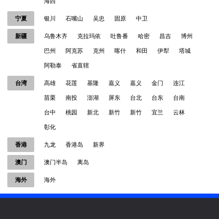
海西
宁夏
银川
石嘴山
吴忠
固原
中卫
新疆
乌鲁木齐
克拉玛依
吐鲁番
哈密
昌吉
博州
巴州
阿克苏
克州
喀什
和田
伊犁
塔城
阿勒泰
省直辖
台湾
高雄
花莲
基隆
嘉义
嘉义
金门
连江
苗栗
南投
澎湖
屏东
台北
台东
台南
台中
桃园
新北
新竹
新竹
宜兰
云林
彰化
香港
九龙
香港岛
新界
澳门
澳门半岛
离岛
海外
海外