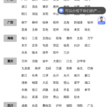
湛江
茂名
肇庆
惠州
梅州
汕尾
河源
可以介绍下你们的产品么？
阳江
清远
东莞
中山
潮州
揭阳
云浮
广西
南宁
柳州
桂林
梧州
北海
防城港
钦州
贵港
玉林
百色
贺州
河池
来宾
崇左
海南
海口
三亚
五指山
琼海
儋州
文昌
万宁
东方
定安
屯昌
澄迈
临高
白沙
昌江
乐东
陵水
保亭
琼中
三沙
重庆
万州
涪陵
渝中
大渡口
江北
沙坪坝
九龙坡
南岸
北碚
万盛
双桥
渝北
巴南
黔江
长寿
江津
合川
永川
南川
綦江
潼南
铜梁
大足
荣昌
璧山
梁平
城口
丰都
垫江
武隆
忠县
开县
云阳
奉节
巫山
巫溪
石柱
秀山
酉阳
彭水
四川
成都
自贡
攀枝花
泸州
德阳
绵阳
广元