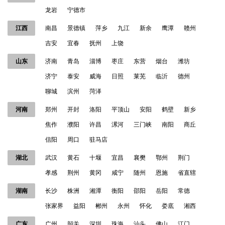
龙岩
宁德市
江西
南昌
景德镇
萍乡
九江
新余
鹰潭
赣州
吉安
宜春
抚州
上饶
山东
济南
青岛
淄博
枣庄
东营
烟台
潍坊
济宁
泰安
威海
日照
莱芜
临沂
德州
聊城
滨州
菏泽
河南
郑州
开封
洛阳
平顶山
安阳
鹤壁
新乡
焦作
濮阳
许昌
漯河
三门峡
南阳
商丘
信阳
周口
驻马店
湖北
武汉
黄石
十堰
宜昌
襄樊
鄂州
荆门
孝感
荆州
黄冈
咸宁
随州
恩施
省直辖
湖南
长沙
株洲
湘潭
衡阳
邵阳
岳阳
常德
张家界
益阳
郴州
永州
怀化
娄底
湘西
广东
广州
韶关
深圳
珠海
汕头
佛山
江门