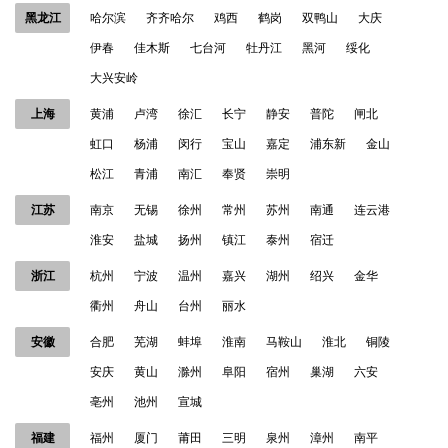
黑龙江
哈尔滨
齐齐哈尔
鸡西
鹤岗
双鸭山
大庆
伊春
佳木斯
七台河
牡丹江
黑河
绥化
大兴安岭
上海
黄浦
卢湾
徐汇
长宁
静安
普陀
闸北
虹口
杨浦
闵行
宝山
嘉定
浦东新
金山
松江
青浦
南汇
奉贤
崇明
江苏
南京
无锡
徐州
常州
苏州
南通
连云港
淮安
盐城
扬州
镇江
泰州
宿迁
浙江
杭州
宁波
温州
嘉兴
湖州
绍兴
金华
衢州
舟山
台州
丽水
安徽
合肥
芜湖
蚌埠
淮南
马鞍山
淮北
铜陵
安庆
黄山
滁州
阜阳
宿州
巢湖
六安
亳州
池州
宣城
福建
福州
厦门
莆田
三明
泉州
漳州
南平